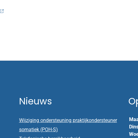
Nieuws
O
Maa
Wijziging ondersteuning praktijkondersteuner
Din
somatiek (POH-S)
Woe