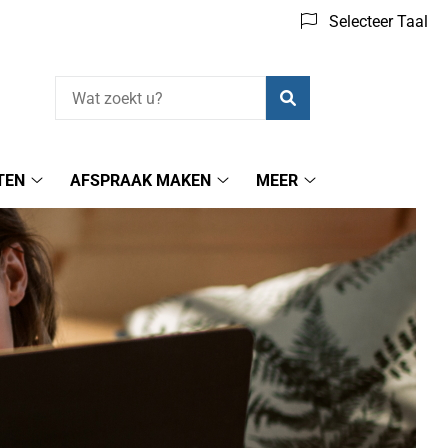
Selecteer Taal
Zoeken
TEN
AFSPRAAK MAKEN
MEER
Herhaalrecepten
Afspraak
Meer
submenu
maken
submenu
submenu