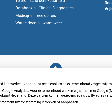
Telefonische bereikbaarheid
Don
Datahack bij Clinical Diagnostics
Vrij
Medicijnen mee op reis
Wat te doen bij warm weer
U heeft geen toestemming gegeven voor
externe inhoud
die nodig is om dit te zien.
oed kan werken. Voor analytische cookies en externe inhoud vragen wij 
Cookie-instellingen wijzigen
 Google Analytics. Voor externe inhoud werken wij samen met Google (M
ZorgkaartNederland. Deze partijen kunnen gegevens zoals uw IP-adres ver
eder moment uw toestemming intrekken of aanpassen.