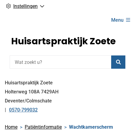
Instellingen
Hoofdmenu
Menu
Huisartspraktijk Zoete
Zoeke
Huisartspraktijk Zoete
Holterweg
108A
7429AH
Deventer/Colmschate
0570-799032
Tel:
Home
Patiëntinformatie
Wachtkamerscherm