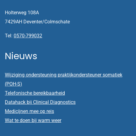
Holterweg 108A
7429AH Deventer/Colmschate
Tel:
0570-799032
Nieuws
Wijziging ondersteuning praktijkondersteuner somatiek
(POH-S)
Telefonische bereikbaarheid
Datahack bij Clinical Diagnostics
Medicijnen mee op reis
Wat te doen bij warm weer