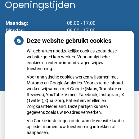
Openingstijden
Maandag:
08.00 - 17.00
Dinsdag:
08.00 - 17.00
Woensdag:
08.00 - 17.00
Deze website gebruikt cookies
Donderdag:
08.00 - 17.00
Wij gebruiken noodzakelijke cookies zodat deze
Vrijdag:
08.00 - 17.00
website goed kan werken. Voor analytische
cookies en externe inhoud vragen wij uw
toestemming.
Voor analytische cookies werken wij samen met
Matomo en Google Analytics. Voor externe inhoud
werken wij samen met Google (Maps, Translate en
Reviews), YouTube, Vimeo, Facebook, Instagram, X
(Twitter), Qualizorg, Patiëntenvertellen en
ZorgkaartNederland. Deze partijen kunnen
gegevens zoals uw IP-adres verwerken.
U heeft geen toestemming gegeven voor
Via Cookie-instellingen onderaan de website kunt u
externe inhoud
die nodig is om dit te zien.
op ieder moment uw toestemming intrekken of
aanpassen.
Cookie-instellingen wijzigen