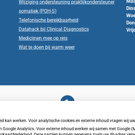
Maa
Wijziging ondersteuning praktijkondersteuner
Din
somatiek (POH-S)
Woe
Telefonische bereikbaarheid
Don
Datahack bij Clinical Diagnostics
Vrij
Medicijnen mee op reis
Wat te doen bij warm weer
U heeft geen toestemming gegeven voor
externe inhoud
die nodig is om dit te zien.
oed kan werken. Voor analytische cookies en externe inhoud vragen wij 
Cookie-instellingen wijzigen
 Google Analytics. Voor externe inhoud werken wij samen met Google (M
ZorgkaartNederland. Deze partijen kunnen gegevens zoals uw IP-adres ver