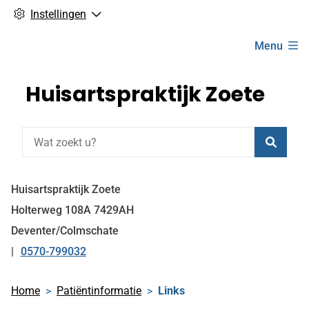
Instellingen
Hoofdmenu
Menu
Huisartspraktijk Zoete
Zoeke
Huisartspraktijk Zoete
Holterweg
108A
7429AH
Deventer/Colmschate
0570-799032
Tel:
Home
Patiëntinformatie
Links