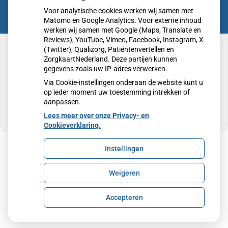
Voor analytische cookies werken wij samen met
Matomo en Google Analytics. Voor externe inhoud
werken wij samen met Google (Maps, Translate en
Reviews), YouTube, Vimeo, Facebook, Instagram, X
(Twitter), Qualizorg, Patiëntenvertellen en
ZorgkaartNederland. Deze partijen kunnen
gegevens zoals uw IP-adres verwerken.
U heeft geen toestemming gegeven voor
Via Cookie-instellingen onderaan de website kunt u
externe inhoud
die nodig is om dit te zien.
op ieder moment uw toestemming intrekken of
aanpassen.
Cookie-instellingen wijzigen
Lees meer over onze Privacy- en
Cookieverklaring.
Instellingen
Uw Zorg Online
|
Beheer
Weigeren
Privacy verklaring
|
Cookie-instellingen
|
Voorwaarden
Accepteren