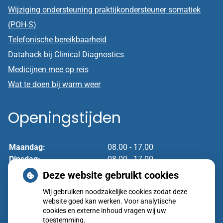
Wijziging ondersteuning praktijkondersteuner somatiek
(POH-S)
Telefonische bereikbaarheid
Datahack bij Clinical Diagnostics
Medicijnen mee op reis
Wat te doen bij warm weer
Openingstijden
Maandag:
08.00 - 17.00
Dinsdag:
08.00 - 17.00
Woensdag:
08.00 - 17.00
Deze website gebruikt cookies
Donderdag:
08.00 - 17.00
Wij gebruiken noodzakelijke cookies zodat deze
Vrijdag:
08.00 - 17.00
website goed kan werken. Voor analytische
cookies en externe inhoud vragen wij uw
toestemming.