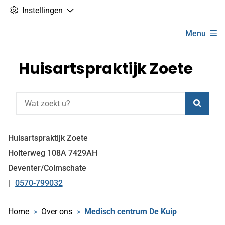
Instellingen
Hoofdmenu
Menu
Huisartspraktijk Zoete
Zoeke
Huisartspraktijk Zoete
Holterweg
108A
7429AH
Deventer/Colmschate
0570-799032
Tel:
Home
Over ons
Medisch centrum De Kuip