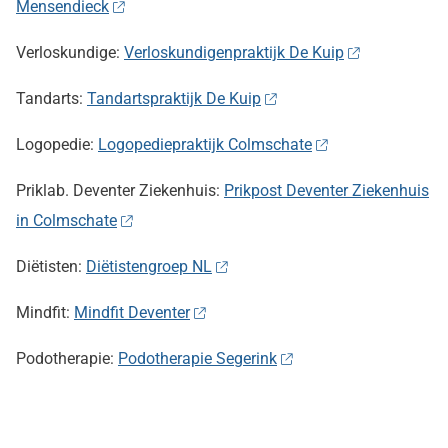
Mensendieck
Verloskundige:
Verloskundigenpraktijk De Kuip
Tandarts:
Tandartspraktijk De Kuip
Logopedie:
Logopediepraktijk Colmschate
Priklab. Deventer Ziekenhuis:
Prikpost Deventer Ziekenhuis
in Colmschate
Diëtisten:
Diëtistengroep NL
Mindfit:
Mindfit Deventer
Podotherapie:
Podotherapie Segerink