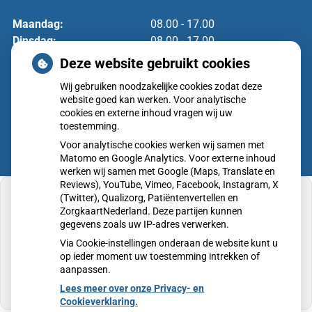
Maandag:
08.00 - 17.00
Dinsdag:
08.00 - 17.00
Woensdag:
08.00 - 17.00
Deze website gebruikt cookies
Donderdag:
08.00 - 17.00
Wij gebruiken noodzakelijke cookies zodat deze
Vrijdag:
08.00 - 17.00
website goed kan werken. Voor analytische
cookies en externe inhoud vragen wij uw
toestemming.
Voor analytische cookies werken wij samen met
Matomo en Google Analytics. Voor externe inhoud
werken wij samen met Google (Maps, Translate en
Reviews), YouTube, Vimeo, Facebook, Instagram, X
(Twitter), Qualizorg, Patiëntenvertellen en
ZorgkaartNederland. Deze partijen kunnen
gegevens zoals uw IP-adres verwerken.
U heeft geen toestemming gegeven voor
Via Cookie-instellingen onderaan de website kunt u
externe inhoud
die nodig is om dit te zien.
op ieder moment uw toestemming intrekken of
aanpassen.
Cookie-instellingen wijzigen
Lees meer over onze Privacy- en
Cookieverklaring.