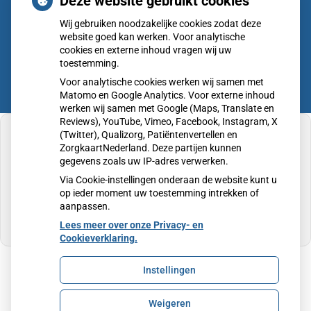
Deze website gebruikt cookies
Donderdag:
08.00 - 17.00
Wij gebruiken noodzakelijke cookies zodat deze
Vrijdag:
08.00 - 17.00
website goed kan werken. Voor analytische
cookies en externe inhoud vragen wij uw
toestemming.
Voor analytische cookies werken wij samen met
Matomo en Google Analytics. Voor externe inhoud
werken wij samen met Google (Maps, Translate en
Reviews), YouTube, Vimeo, Facebook, Instagram, X
(Twitter), Qualizorg, Patiëntenvertellen en
ZorgkaartNederland. Deze partijen kunnen
gegevens zoals uw IP-adres verwerken.
U heeft geen toestemming gegeven voor
Via Cookie-instellingen onderaan de website kunt u
externe inhoud
die nodig is om dit te zien.
op ieder moment uw toestemming intrekken of
aanpassen.
Cookie-instellingen wijzigen
Lees meer over onze Privacy- en
Cookieverklaring.
Instellingen
Uw Zorg Online
|
Beheer
Weigeren