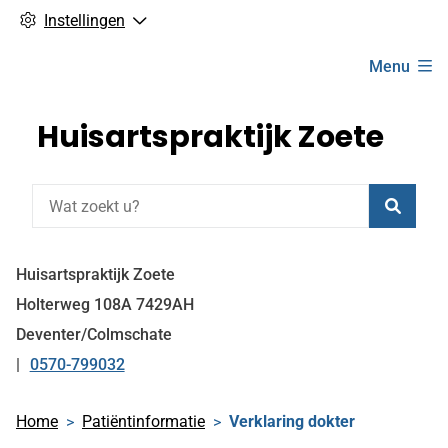
Instellingen
Hoofdmenu
Menu
Huisartspraktijk Zoete
Zoeke
Huisartspraktijk Zoete
Holterweg
108A
7429AH
Deventer/Colmschate
0570-799032
Tel:
Home
Patiëntinformatie
Verklaring dokter