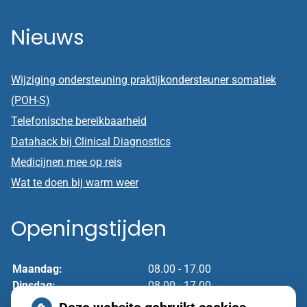
Nieuws
Wijziging ondersteuning praktijkondersteuner somatiek
(POH-S)
Telefonische bereikbaarheid
Datahack bij Clinical Diagnostics
Medicijnen mee op reis
Wat te doen bij warm weer
Openingstijden
Maandag:
08.00 - 17.00
Dinsdag:
08.00 - 17.00
Woensdag:
08.00 - 17.00