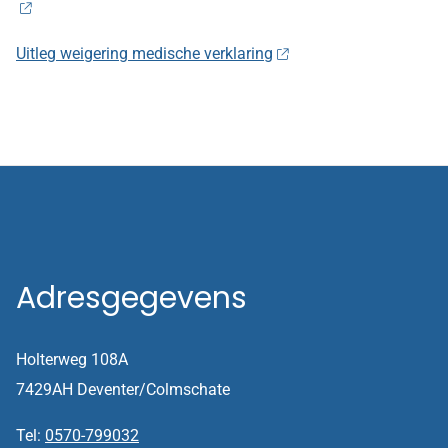
Uitleg weigering medische verklaring
Adresgegevens
Holterweg 108A
7429AH Deventer/Colmschate
Tel:
0570-799032