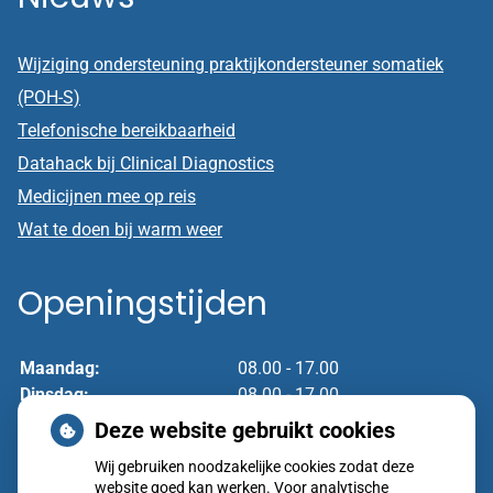
Wijziging ondersteuning praktijkondersteuner somatiek
(POH-S)
Telefonische bereikbaarheid
Datahack bij Clinical Diagnostics
Medicijnen mee op reis
Wat te doen bij warm weer
Openingstijden
Maandag:
08.00 - 17.00
Dinsdag:
08.00 - 17.00
Woensdag:
08.00 - 17.00
Deze website gebruikt cookies
Donderdag:
08.00 - 17.00
Wij gebruiken noodzakelijke cookies zodat deze
Vrijdag:
08.00 - 17.00
website goed kan werken. Voor analytische