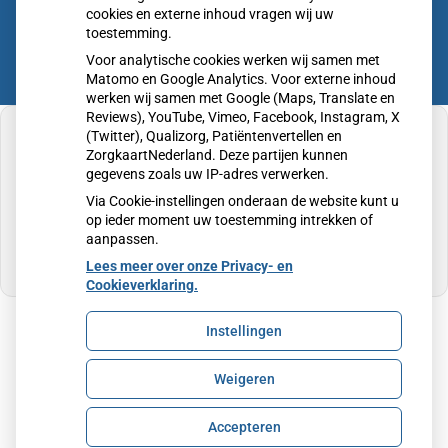
cookies en externe inhoud vragen wij uw
toestemming.
Voor analytische cookies werken wij samen met
Matomo en Google Analytics. Voor externe inhoud
werken wij samen met Google (Maps, Translate en
Reviews), YouTube, Vimeo, Facebook, Instagram, X
(Twitter), Qualizorg, Patiëntenvertellen en
ZorgkaartNederland. Deze partijen kunnen
gegevens zoals uw IP-adres verwerken.
U heeft geen toestemming gegeven voor
Via Cookie-instellingen onderaan de website kunt u
externe inhoud
die nodig is om dit te zien.
op ieder moment uw toestemming intrekken of
aanpassen.
Cookie-instellingen wijzigen
Lees meer over onze Privacy- en
Cookieverklaring.
Instellingen
Uw Zorg Online
|
Beheer
Weigeren
Privacy verklaring
|
Cookie-instellingen
|
Voorwaarden
Accepteren